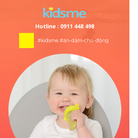
Hotline : 0911 448 498
#kidsme #ăn-dặm-chủ-động