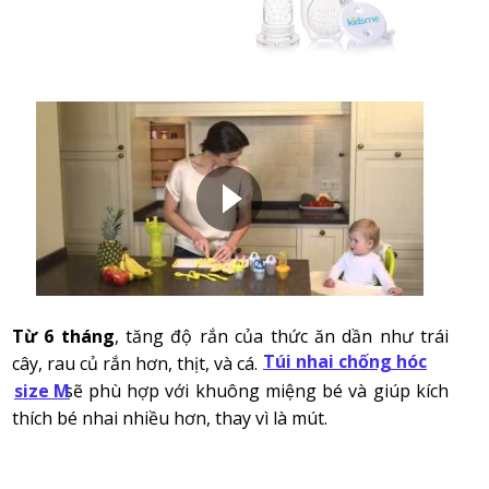
Từ 6 tháng
, tăng độ rắn của thức ăn dần như trái
Túi nhai chống hóc
cây, rau củ rắn hơn, thịt, và cá.
sẽ phù hợp với khuông miệng bé và giúp kích
size M
thích bé nhai nhiều hơn, thay vì là mút.