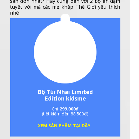
sản đón nhất? Hãy cùng đến với 2 bộ ăn dặm
tuyệt vời mà các mẹ khắp Thế Giới yêu thích
nhé
Bộ Túi Nhai Limited
Edition kidsme
Chỉ
299.000đ
(tiết kiệm đến 88.500đ)
XEM SẢN PHẨM TẠI ĐÂY